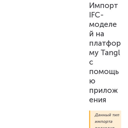
1. Установка
Импорт
2. Авторизация
IFC-
3. Работа в приложении
моделе
й на
платфор
му Tangl
с
помощь
ю
прилож
ения
Данный тип
импорта
подходит