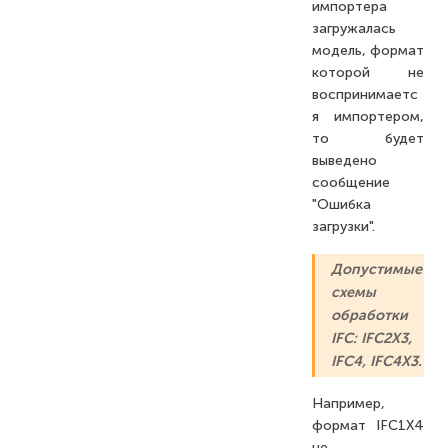
импортера
загружалась
модель, формат
которой не
воспринимаетс
я импортером,
то будет
выведено
сообщение
"Ошибка
загрузки".
Допустимые
схемы
обработки
IFC: IFC2X3,
IFC4, IFC4X3.
Например,
формат IFC1X4
не