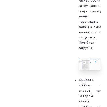
между ними
),
затем зажать
левую кнопку
мыши,
перетащить
файлы в окно
импортера и
отпустить.
Начнётся
загрузка.
Выбрать
файлы
–
способ, при
котором
нужно
нажать на