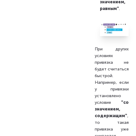
значением,
равным"
.
При других
условиях
привязка не
будет считаться
быстрой.
Например, если
у привязки
установлено
условие
"со
значением,
содержащим"
,
то такая
привязка уже
считается