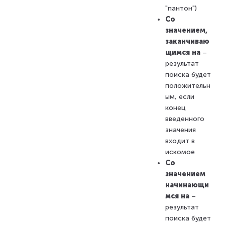
"пантон")
Со
значением,
заканчиваю
щимся на
–
результат
поиска будет
положительн
ым, если
конец
введенного
значения
входит в
искомое
Со
значением
начинающи
мся на
–
результат
поиска будет