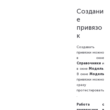
Создани
е
привязо
к
Создавать
привязки можно
в окне
Справочники
и
в окне
Модель
.
В окне
Модель
привязки можно
сразу
протестировать
.
Работа с
привязками в