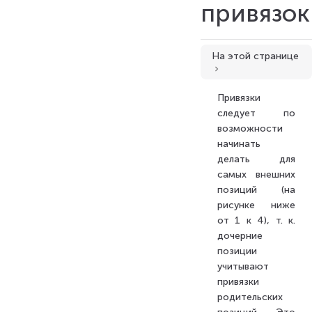
привязок
Создание привязок
На этой странице
Блоки условий и блоки значений
Способы создания привязок
Привязки
Тестирование привязки
следует по
Работа с привязками в окне Справочники
возможности
начинать
Копирование привязок
делать для
Объем позиции: создание переменных для формул через привязки в Tangl value
самых внешних
Создание контрольных точек через привязки в Tangl control
позиций (на
Режимы работы привязок
рисунке ниже
от 1 к 4), т. к.
Сложные привязки
дочерние
позиции
учитывают
привязки
родительских