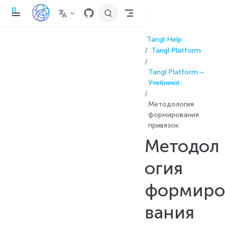
П
е
р
е
Tangl Help
й
т
Tangl Platform
и
к
о
Tangl Platform –
с
Учебники
н
о
в
Методология
н
формирования
о
м
привязок
у
с
Методол
о
д
е
огия
р
ж
формиро
а
н
и
вания
ю