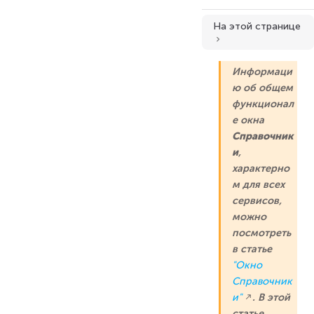
На этой странице
Зона свойств
Информаци
Вкладка "Свойства"
ю об общем
Вкладка "Привязка на отбор элементов"
функционал
Вкладка "Контрольные точки"
е окна
Справочник
Атрибуты
и
,
Роли в справочнике
характерно
м для всех
сервисов,
можно
посмотреть
в статье
"Окно
Справочник
и"
. В этой
статье