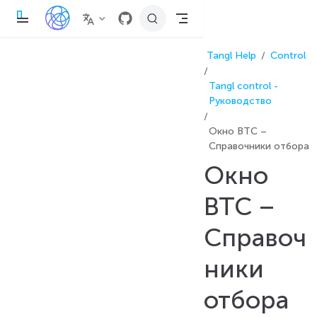
П
е
р
е
Tangl Help
Control
й
т
и
Tangl control -
к
о
Руководство
с
н
Окно BTC –
о
в
Справочники отбора
н
о
Окно
м
у
с
BTC –
о
д
е
Справоч
р
ж
а
ники
н
и
отбора
ю