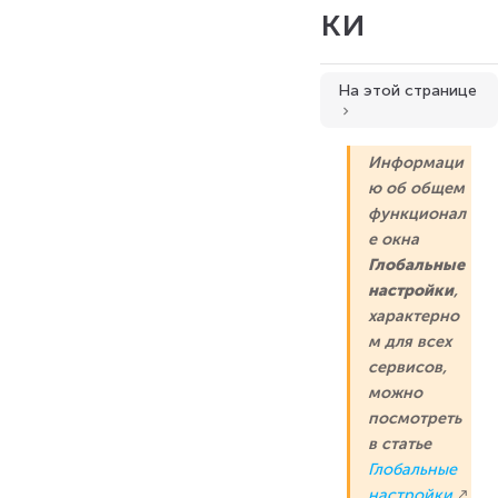
ки
На этой странице
Схемы отбора
Информаци
Создание новой схемы
ю об общем
Активация схемы
функционал
Схемы проверок
е окна
Глобальные
Активация схемы
настройки
,
характерно
м для всех
сервисов,
можно
посмотреть
в статье
Глобальные
настройки