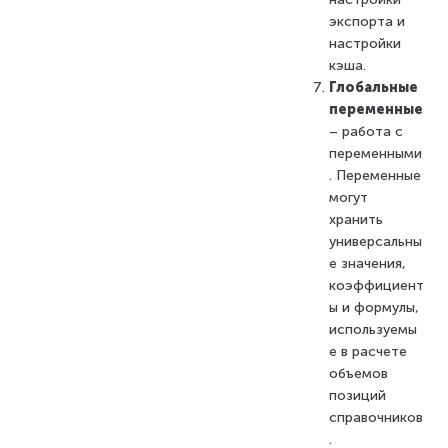
экспорта и
настройки
кэша.
Глобальные
переменные
– работа с
переменными
. Переменные
могут
хранить
универсальны
е значения,
коэффициент
ы и формулы,
используемы
е в расчете
объемов
позиций
справочников
.