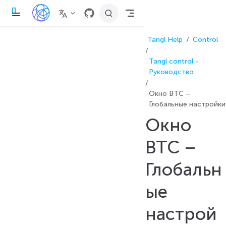
П
е
р
е
Tangl Help
Control
й
т
и
Tangl control -
к
о
Руководство
с
н
Окно BTC –
о
в
Глобальные настройки
н
о
Окно
м
у
с
BTC –
о
д
е
Глобальн
р
ж
а
ые
н
и
настрой
ю