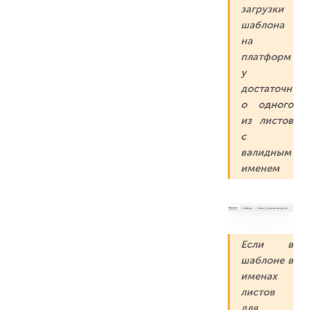
загрузки
шаблона
на
платформ
у
достаточн
о одного
из листов
с
валидным
именем
Если в
шаблоне в
именах
листов
для