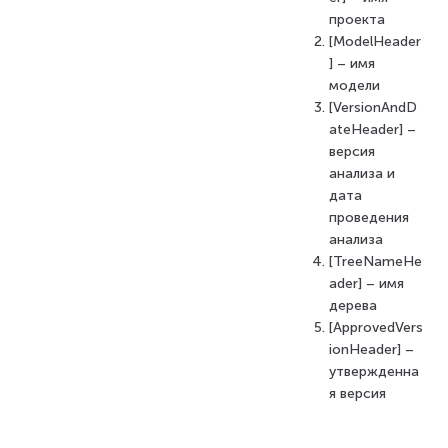
проекта
[ModelHeader
] – имя
модели
[VersionAndD
ateHeader] –
версия
анализа и
дата
проведения
анализа
[TreeNameHe
ader] – имя
дерева
[ApprovedVers
ionHeader] –
утвержденна
я версия