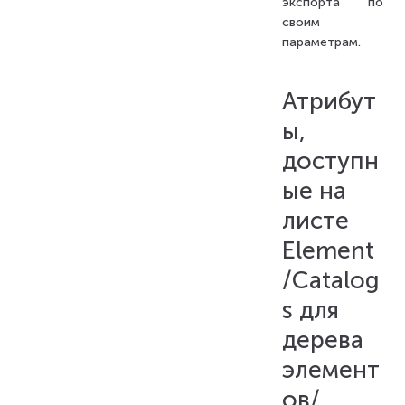
экспорта по
своим
параметрам.
Атрибут
ы,
доступн
ые на
листе
Element
/Catalog
s для
дерева
элемент
ов/