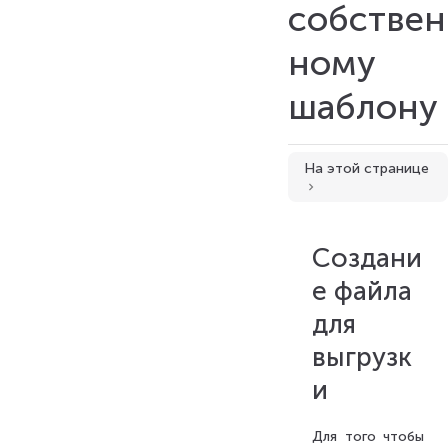
собствен
ному
шаблону
Создание файла для выгрузки
На этой странице
Атрибуты, доступные на листе Element/Catalogs для дерева элементов/каталогов:
Атрибуты, доступные для блока заголовка:
Дополнительные атрибуты для сводных деревьев
Создани
Специальные атрибуты:
е файла
Особенности наименования листов шаблонов
для
Добавление файла
выгрузк
Экспорт
и
Для того чтобы