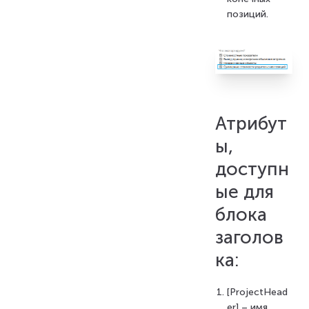
позиций.
Атрибут
ы,
доступн
ые для
блока
заголов
ка:
[ProjectHead
er] – имя