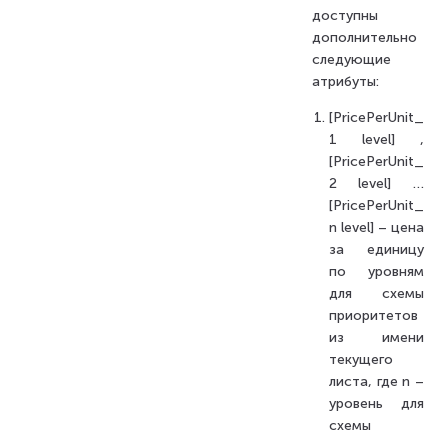
доступны
дополнительно
следующие
атрибуты:
[PricePerUnit_
1 level] ,
[PricePerUnit_
2 level] …
[PricePerUnit_
n level] – цена
за единицу
по уровням
для схемы
приоритетов
из имени
текущего
листа, где n –
уровень для
схемы