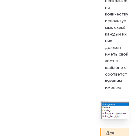
несколько(
по
количеству
используе
мых схем),
каждый их
них
должен
иметь свой
лист в
шаблоне с
соответст
вующим
именем
Для