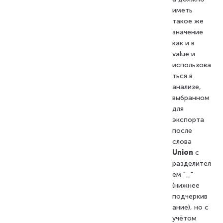
иметь
такое же
значение
как и в
value и
использова
ться в
анализе,
выбранном
для
экспорта
после
слова
Union
c
разделител
ем "_"
(нижнее
подчеркив
ание), но с
учётом