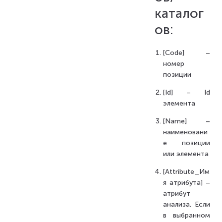
каталог
ов:
[Code] –
номер
позиции
[Id] – Id
элемента
[Name] –
наименовани
е позиции
или элемента
[Attribute_Им
я атрибута] –
атрибут
анализа. Если
в выбранном