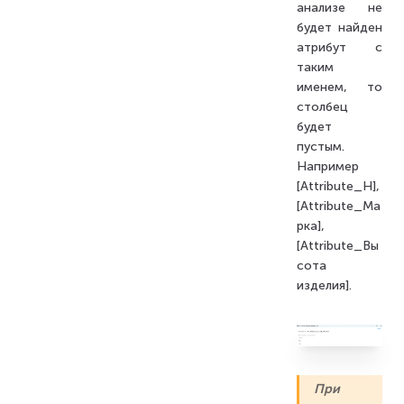
анализе не
будет найден
атрибут с
таким
именем, то
столбец
будет
пустым.
Например
[Attribute_H],
[Attribute_Ма
рка],
[Attribute_Вы
сота
изделия].
При