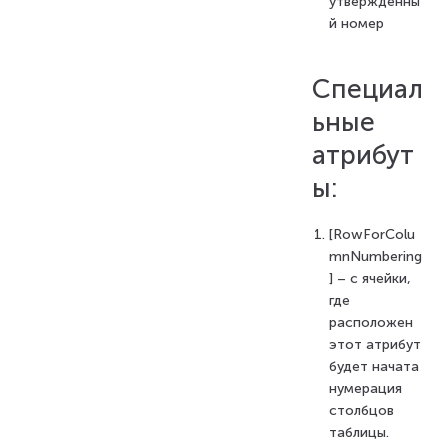
утвержденны
й номер
Специал
ьные
атрибут
ы:
[RowForColu
mnNumbering
] – с ячейки,
где
расположен
этот атрибут
будет начата
нумерация
столбцов
таблицы.