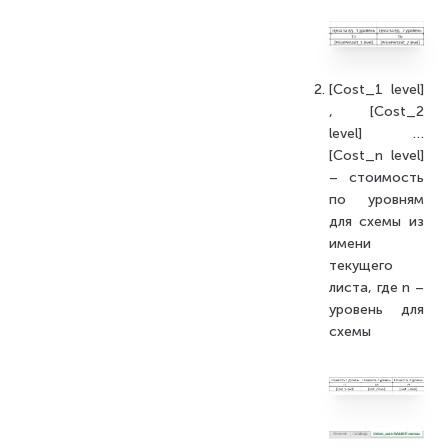
[Cost_1 level]
, [Cost_2
level] …
[Cost_n level]
– стоимость
по уровням
для схемы из
имени
текущего
листа, где n –
уровень для
схемы