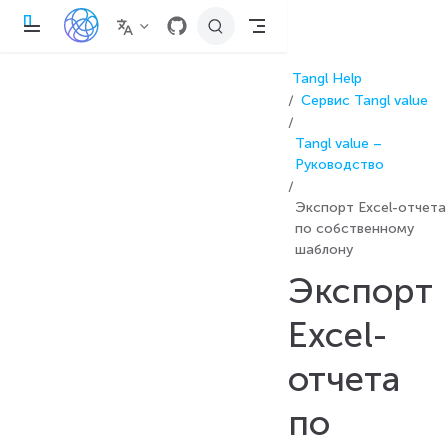
П
е
р
е
Tangl Help
й
т
Сервис Tangl value
и
к
о
Tangl value –
с
Руководство
н
о
в
Экспорт Excel-отчета
н
по собственному
о
м
шаблону
у
с
Экспорт
о
д
е
Excel-
р
ж
отчета
а
н
и
по
ю