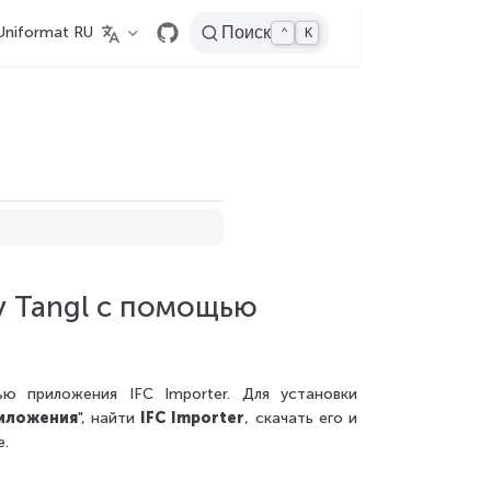
Uniformat RU
Поиск
⌃
K
у Tangl с помощью
 приложения IFC Importer. Для установки
иложения
", найти
IFC Importer
, скачать его и
е.