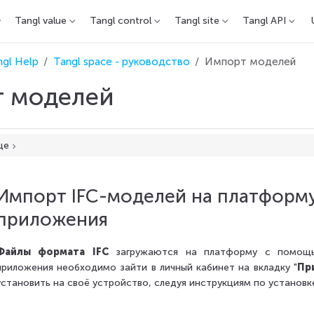
Tangl value
Tangl control
Tangl site
Tangl API
ngl Help
Tangl space - руководство
Импорт моделей
 моделей
це
елей на платформу Tangl с помощью приложения
елей на платформу Tangl с помощью плагина Revit
Импорт IFC-моделей на платформ
елей на платформу Tangl напрямую
приложения
Файлы формата IFC
загружаются на платформу с помощью
приложения необходимо зайти в личный кабинет на вкладку "
Пр
установить на своё устройство, следуя инструкциям по установк