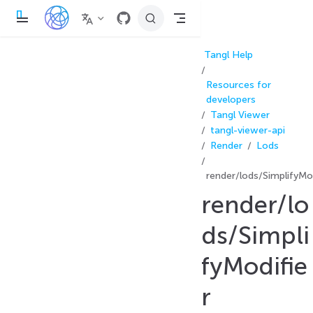
П
е
р
е
Tangl Help
й
т
и
Resources for
к
о
developers
с
Tangl Viewer
н
tangl-viewer-api
о
в
Render
Lods
н
о
м
render/lods/SimplifyMod
у
с
render/lo
о
д
е
ds/Simpli
р
ж
а
fyModifie
н
и
ю
r